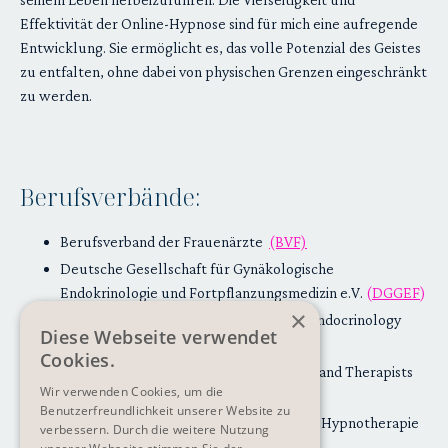
Effektivität der Online-Hypnose sind für mich eine aufregende
Entwicklung. Sie ermöglicht es, das volle Potenzial des Geistes
zu entfalten, ohne dabei von physischen Grenzen eingeschränkt
zu werden.
Berufsverbände:
Berufsverband der Frauenärzte
(BVF)
Deutsche Gesellschaft für Gynäkologische
Endokrinologie und Fortpflanzungsmedizin e.V.
(
DGGEF
)
×
International Society of Gynecological Endocrinology
Diese Webseite verwendet
(
ISGE
)
Cookies.
International Association of Counsellors and Therapists
Wir verwenden Cookies, um die
IACT
(Hypnosisalliance)
Benutzerfreundlichkeit unserer Website zu
Deutsche Gesellschaft für Hypnose und Hypnotherapie
verbessern. Durch die weitere Nutzung
e.V. (
DGH
)