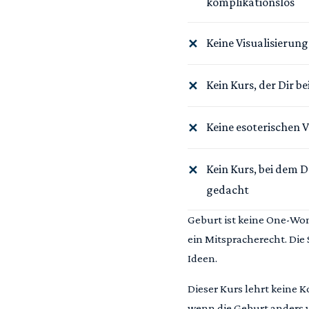
komplikationslos
Keine Visualisierung
✕
Kein Kurs, der Dir b
✕
Keine esoterischen V
✕
Kein Kurs, bei dem D
✕
gedacht
Geburt ist keine One-Wo
ein Mitspracherecht. Die
Ideen.
Dieser Kurs lehrt keine K
wenn die Geburt anders v