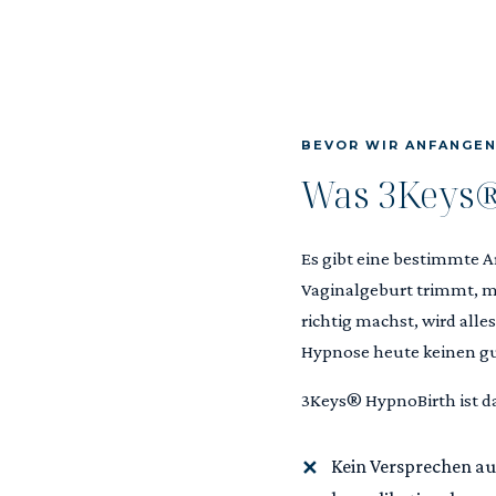
BEVOR WIR ANFANGE
Was 3Keys® 
Es gibt eine bestimmte A
Vaginalgeburt trimmt, mi
richtig machst, wird alle
Hypnose heute keinen gut
3Keys® HypnoBirth ist d
Kein Versprechen au
✕