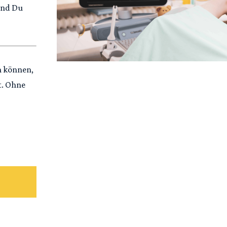
und Du
n können,
t. Ohne