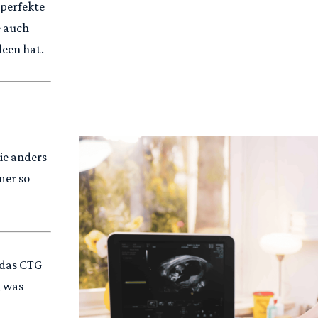
 perfekte
e auch
een hat.
ie anders
mer so
 das CTG
, was