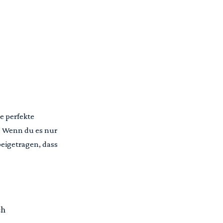
e perfekte
: Wenn du es nur
beigetragen, dass
ch