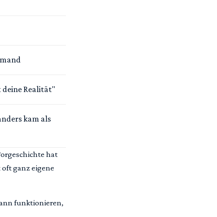
iemand
 deine Realität"
 anders kam als
Vorgeschichte hat
 oft ganz eigene
dann funktionieren,